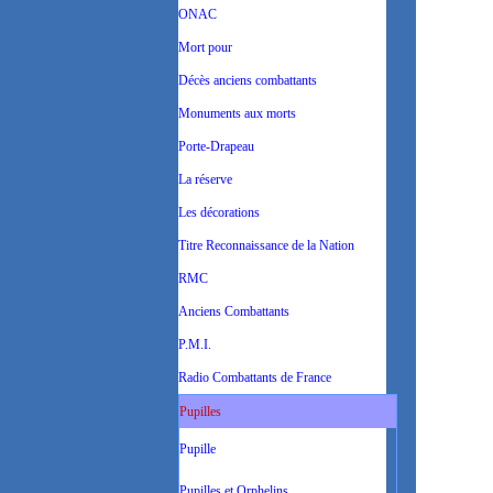
ONAC
Mort pour
Décès anciens combattants
Monuments aux morts
Porte-Drapeau
La réserve
Les décorations
Titre Reconnaissance de la Nation
RMC
Anciens Combattants
gé
P.M.I.
Radio Combattants de France
Pupilles
Pupille
Pupilles et Orphelins