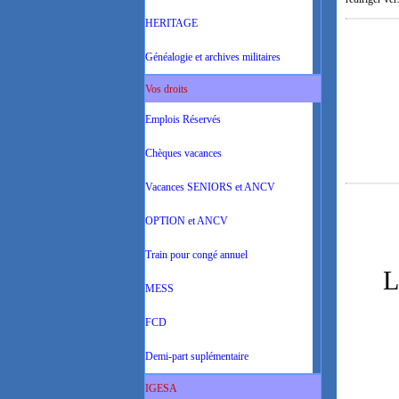
HERITAGE
Généalogie et archives militaires
Vos droits
Emplois Réservés
Chèques vacances
Vacances SENIORS et ANCV
OPTION et ANCV
Train pour congé annuel
L
MESS
FCD
Demi-part suplémentaire
IGESA