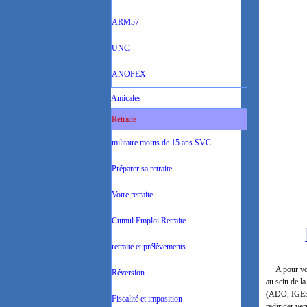
ARM57
UNC
ANOPEX
Amicales
Retraite
militaire moins de 15 ans SVC
PASS
Préparer sa retraite
Votre retraite
Cumul Emploi Retraite
retraite et prélèvements
A pour vocat
Réversion
au sein de l
(ADO, IGESA,
Fiscalité et imposition
rediriger ver