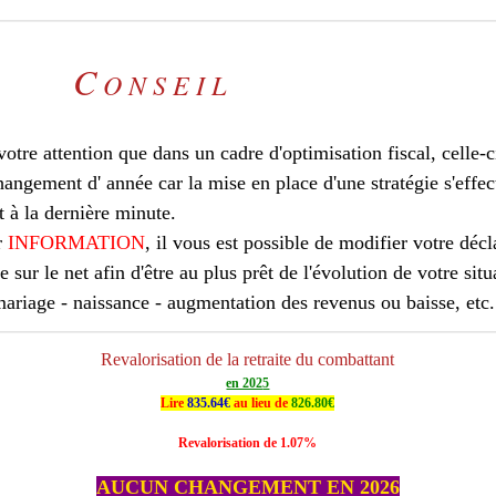
C
O N S E I L
e votre attention que dans un cadre d'optimisation fiscal, celle-
hangement d' année car la mise en place d'une stratégie s'effec
 à la dernière minute.
r
INFORMATION
, il vous est possible de modifier votre décl
le sur le net afin d'être au plus prêt de l'évolution de votre situ
mariage - naissance - augmentation des revenus ou baisse, etc..
Revalorisation de la retraite du combattant
en 202
5
Lire
835.64€
au lieu de
826.80€
Revalorisation de 1.07%
AUCUN CHANGEMENT EN 2026