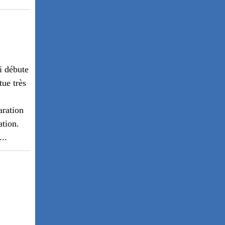
ci débute
tue très
aration
ation.
..