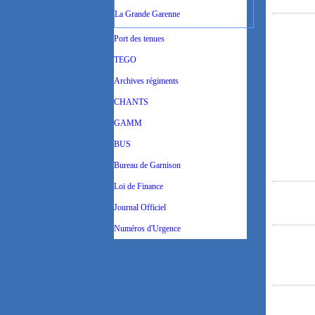
La Grande Garenne
Port des tenues
TEGO
Archives régiments
CHANTS
GAMM
BUS
Bureau de Garnison
Loi de Finance
Journal Officiel
Numéros d'Urgence