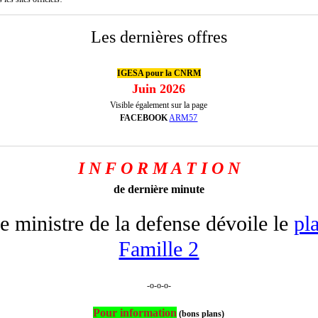
Les dernières offres
IGESA pour la CNRM
Juin 2026
Visible également sur la page
FACEBOOK
ARM57
I N F O R M A T I O N
de dernière minute
e ministre de la defense dévoile le
pl
Famille 2
-o-o-o-
Pour information
(bons plans)