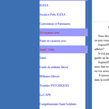
IGESA
Social et Prêts IGESA
Conventions et Partenaires
Chers A
En vacances avec
Vous êtes tr
un jour vous 
Partir en vacances avec
Aujourd'hui
adhérer?
Santé / Aides
Je n'ai pas 
Santé
garder un li
Aujourd'hui 
nous faut nou
Guide du militaire blessé
ou vos assoc
A travers el
Militaires bléssés
dans la souf
Troubles PSYCHIQUES
Il n
La CAPE
Complémentaire Santé Solidaire