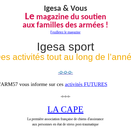
Igesa & Vous
Le
magazine du soutien
aux familles des armées !
Feuilletez le magazine
Igesa
sport
es activités tout au long de l’ann
-o-o-o-
'ARM57 vous informe sur ces
activités FUTURES
-o-o-o-
LA CAPE
La première association française de chiens d'assistance
aux personnes en état de stress
post-traumatique