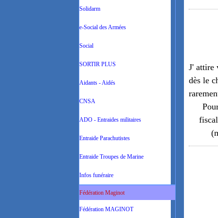
Solidarm
e-Social des Armées
Social
SORTIR PLUS
J' attir
dès le c
Aidants - Aidés
rarement
CNSA
Pou
fisca
ADO - Entraides militaires
(
Entraide Parachutistes
Entraide Troupes de Marine
Infos funéraire
Fédération Maginot
Fédération MAGINOT