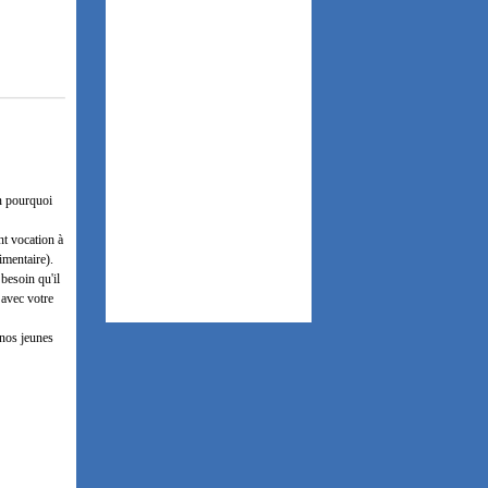
n pourquoi
nt vocation à
imentaire).
besoin qu'il
 avec votre
 nos jeunes