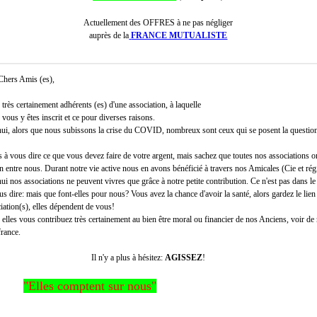
Actuellement des OFFRES à ne pas négliger
auprès de la
FRANCE MUTUALISTE
mis (es),
ès certainement adhérents (es) d'une association, à laquelle
vous y êtes inscrit et ce pour diverses raisons.
, alors que nous subissons la crise du COVID, nombreux sont ceux qui se posent la questio
à vous dire ce que vous devez faire de votre argent, mais sachez que toutes nos associations o
en entre nous. Durant notre vie active nous en avons bénéficié à travers nos Amicales (Cie et rég
nos associations ne peuvent vivres que grâce à notre petite contribution. Ce n'est pas dans le 
s dire: mais que font-elles pour nous? Vous avez la chance d'avoir la santé, alors gardez le lien
iation(s), elles dépendent de vous!
les vous contribuez très certainement au bien être moral ou financier de nos Anciens, voir de
france.
'y a plus à hésitez:
AGISSEZ
!
"Elles comptent sur nous"