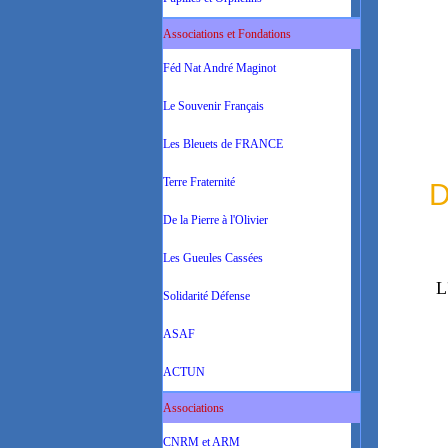
Associations et Fondations
Féd Nat André Maginot
Le Souvenir Français
Les Bleuets de FRANCE
Terre Fraternité
D
De la Pierre à l'Olivier
Les Gueules Cassées
L
Solidarité Défense
ASAF
ACTUN
Associations
CNRM et ARM