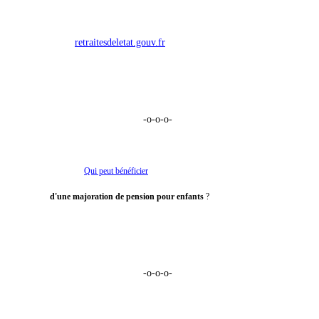
retraitesdeletat.gouv.fr
-o-o-o-
Qui peut bénéficier
d'une majoration de pension pour enfants
?
-o-o-o-